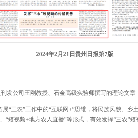
202
4
年
2
月
21
日贵州日报第
7
版
理论版刊发公司王刚教授、石金高级实验师撰写的理论文章
展“三农”工作中的“互联网+”思维，将民族风貌、乡
”、“短视频+地方农人直播”等形式，有效发挥“三农”