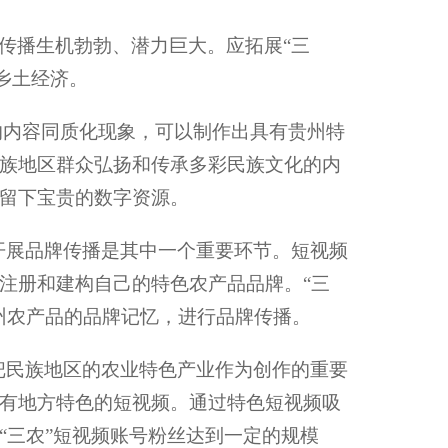
传播生机勃勃、潜力巨大。应拓展“三
乡土经济。
现的内容同质化现象，可以制作出具有贵州特
族地区群众弘扬和传承多彩民族文化的内
留下宝贵的数字资源。
开展品牌传播是其中一个重要环节。短视频
注册和建构自己的特色农产品品牌。“三
州农产品的品牌记忆，进行品牌传播。
把民族地区的农业特色产业作为创作的重要
有地方特色的短视频。通过特色短视频吸
“三农”短视频账号粉丝达到一定的规模