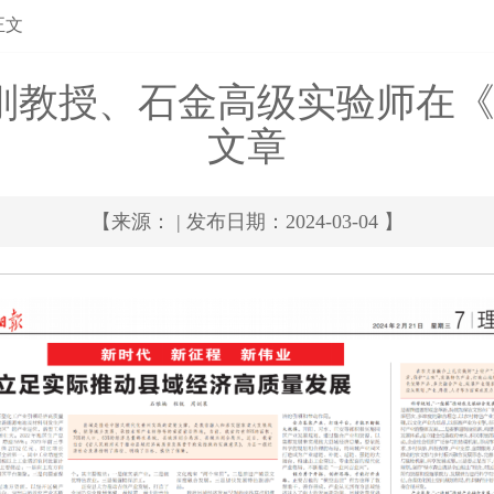
正文
团王刚教授、石金高级实验师在
文章
【来源： | 发布日期：2024-03-04 】