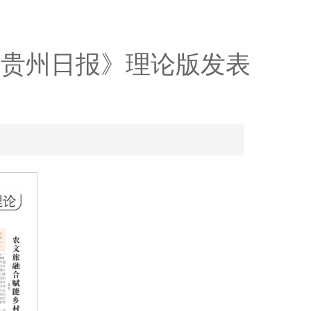
《贵州日报》理论版发表