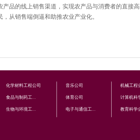
产品的线上销售渠道，实现农产品与消费者的直接高效
民，从销售端倒逼和助推农业产业化。
化学材料工程公司
音乐公司
机械工程
食品与制药工...
体育公司
计算机科
生物与环境工...
电子与通信工...
教育科学