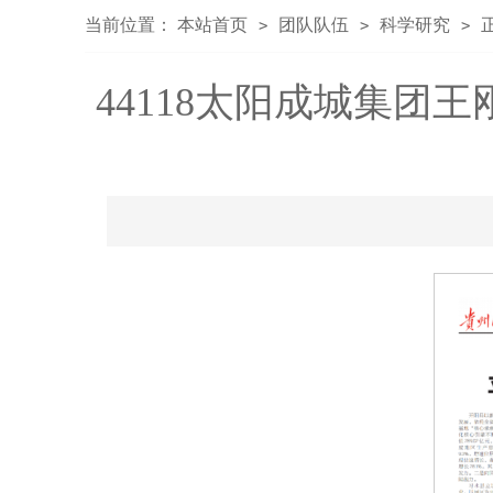
当前位置：
本站首页
团队队伍
科学研究
>
>
>
44118太阳成城集