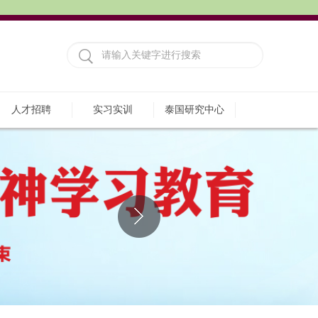
人才招聘
实习实训
泰国研究中心