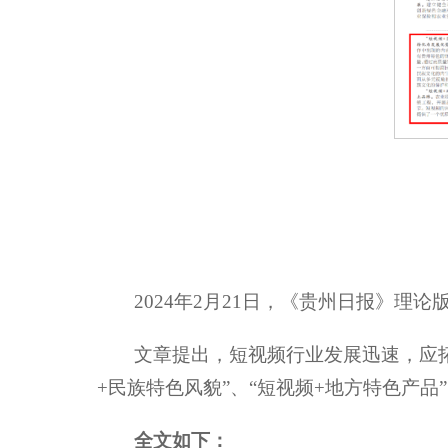
2024年2月21日，《贵州日报》
文章提出，短视频行业发展迅速，应拓
+民族特色风貌”、“短视频+地方特色产品
全文如下：