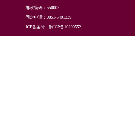
邮政编码：550005
固定电话：0851-5401339
ICP备案号：黔ICP备10200552